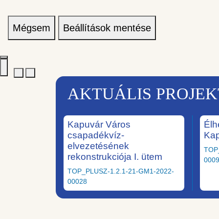
Mégsem
Beállítások mentése
AKTUÁLIS PROJE
Kapuvár Város
Élh
csapadékvíz-
Ka
elvezetésének
TOP
rekonstrukciója I. ütem
000
TOP_PLUSZ-1.2.1-21-GM1-2022-
00028