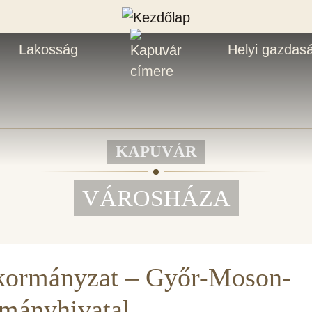
Lakosság
Helyi gazdas
KAPUVÁR
VÁROSHÁZA
kormányzat – Győr-Moson-
mányhivatal