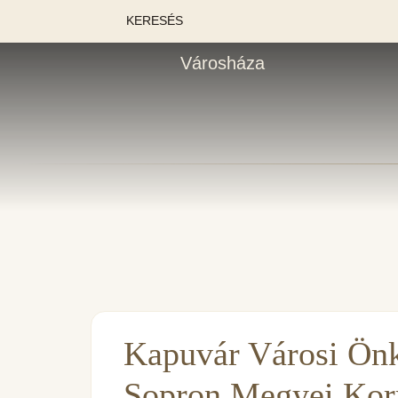
KERESÉS
Városháza
Kapuvár Városi Ön
Sopron Megyei Kor