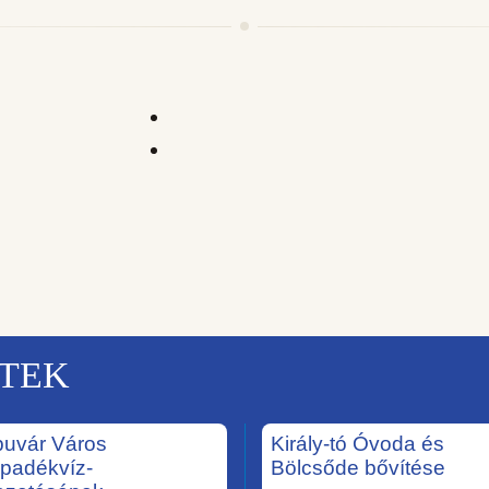
KTEK
uvár Város
Király-tó Óvoda és
padékvíz-
Bölcsőde bővítése