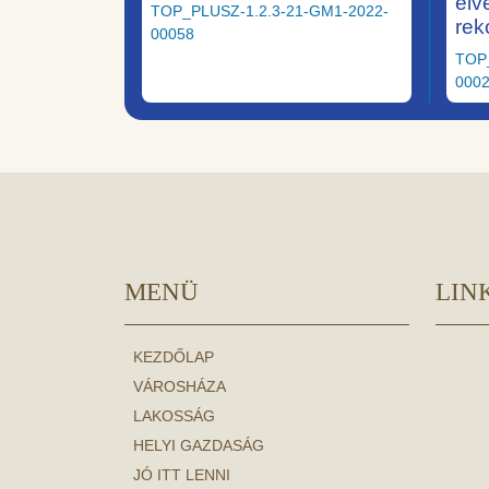
elv
TOP_PLUSZ-1.2.3-21-GM1-2022-
rek
00058
TOP
000
MENÜ
LIN
KEZDŐLAP
VÁROSHÁZA
LAKOSSÁG
HELYI GAZDASÁG
JÓ ITT LENNI