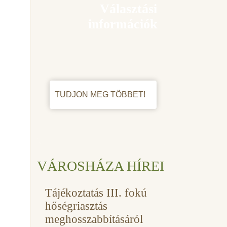
Választási
információk
TUDJON MEG TÖBBET!
VÁROSHÁZA HÍREI
Tájékoztatás III. fokú
hőségriasztás
meghosszabbításáról