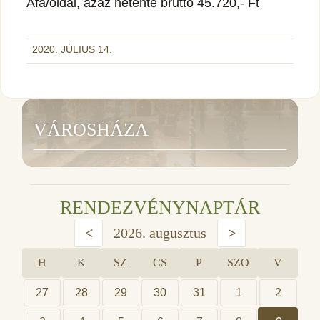
Áfa/oldal, azaz hetente bruttó 45.720,- Ft
2020. JÚLIUS 14.
VÁROSHÁZA
RENDEZVÉNYNAPTÁR
<
2026. augusztus
>
H
K
SZ
CS
P
SZO
V
27
28
29
30
31
1
2