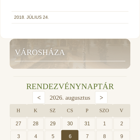
2018. JÚLIUS 24.
VÁROSHÁZA
RENDEZVÉNYNAPTÁR
<
2026. augusztus
>
H
K
SZ
CS
P
SZO
V
27
28
29
30
31
1
2
3
4
5
6
7
8
9