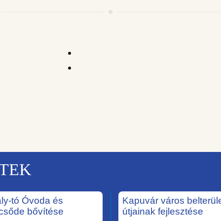
KTEK
ály-tó Óvoda és
Kapuvár város belterüle
csőde bővítése
útjainak fejlesztése