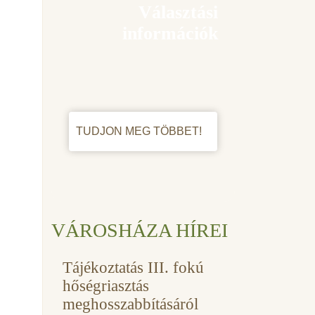
Választási
információk
TUDJON MEG TÖBBET!
VÁROSHÁZA HÍREI
Tájékoztatás III. fokú
hőségriasztás
meghosszabbításáról