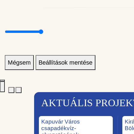
Mégsem
Beállítások mentése
AKTUÁLIS PROJE
Kapuvár Város
Kir
csapadékvíz-
Böl