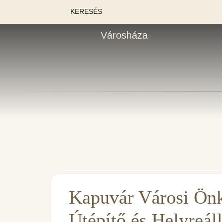
KERESÉS
Városháza
Kapuvár Városi Ön
Útépítő és Helyreáll