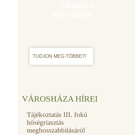
Választási
információk
TUDJON MEG TÖBBET!
VÁROSHÁZA HÍREI
Tájékoztatás III. fokú
hőségriasztás
meghosszabbításáról