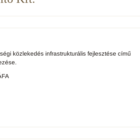
égi közlekedés infrastrukturális fejlesztése című
lezése.
 ÁFA