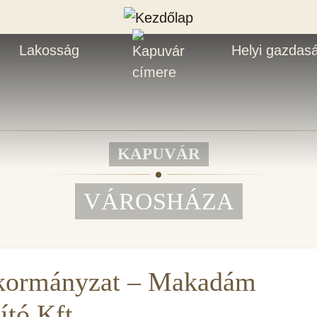
Lakosság
Helyi gazdas
KAPUVÁR
VÁROSHÁZA
kormányzat – Makadám
ító Kft.