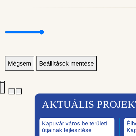
Mégsem
Beállítások mentése
AKTUÁLIS PROJE
Kapuvár város belterületi
Élh
útjainak fejlesztése
Ka