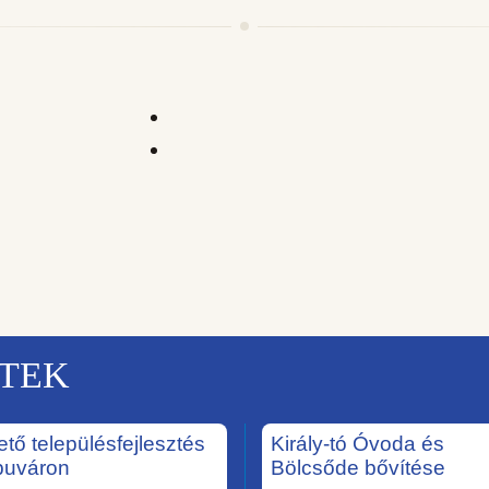
KTEK
ető településfejlesztés
Király-tó Óvoda és
puváron
Bölcsőde bővítése