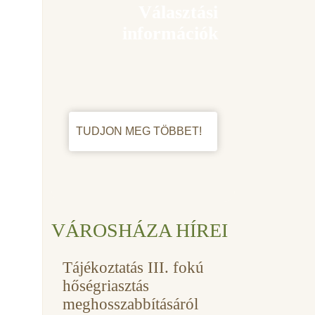
Választási
információk
TUDJON MEG TÖBBET!
VÁROSHÁZA HÍREI
Tájékoztatás III. fokú
hőségriasztás
meghosszabbításáról