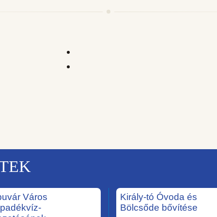
KTEK
uvár Város
Király-tó Óvoda és
padékvíz-
Bölcsőde bővítése