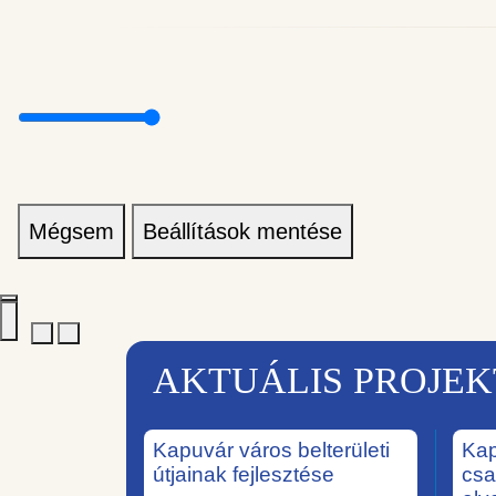
Mégsem
Beállítások mentése
AKTUÁLIS PROJE
Kapuvár város belterületi
Kap
útjainak fejlesztése
csa