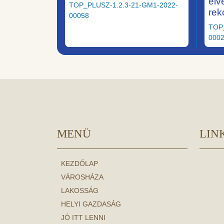
elv
TOP_PLUSZ-1.2.3-21-GM1-2022-
rek
00058
TOP
000
MENÜ
LIN
KEZDŐLAP
VÁROSHÁZA
LAKOSSÁG
HELYI GAZDASÁG
JÓ ITT LENNI