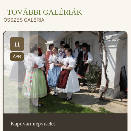
TOVÁBBI GALÉRIÁK
ÖSSZES GALÉRIA
11
ÁPR
Kapuvári népviselet