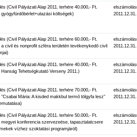
 (Civil Pályázati Alap 2011. terhére 40.000,- Ft.
elszámolás
 gyógyfürdőbérlet+utazási költségek)
2011.12.31.
 (Civil Pályázati Alap 2011. terhére 60.000,- Ft.
elszámolás
a civil és nonprofit szféra területén tevékenykedő civil
2011.12.31.
jai)
 (Civil Pályázati Alap 2011. terhére 40.000,- Ft.
elszámolás
: Hanság Tehetségkutató Verseny 2011.)
2011.12.31.
 (Civil Pályázati Alap 2011. terhére 70.000,- Ft.
elszámolás
 "Csabai Mária: A kisded makkbul termő tölgyfa lesz"
2011.12.31.
emutatása)
 (Civil Pályázati Alap 2011. terhére 50.000,- Ft.
elszámolás
 megyei konferencia szervezeése, tapasztalatcsere
2011.12.31.
mekek vízhez szoktatási programjáról)