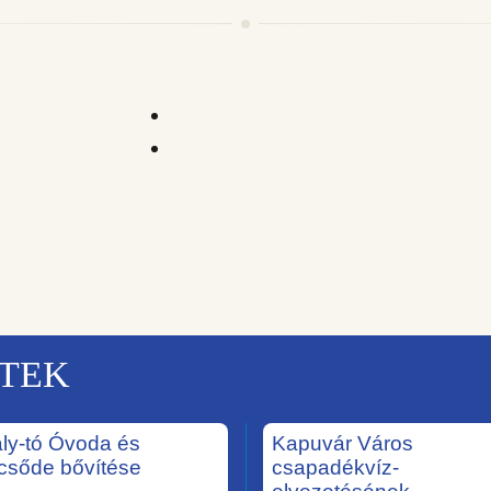
KTEK
ály-tó Óvoda és
Kapuvár Város
csőde bővítése
csapadékvíz-