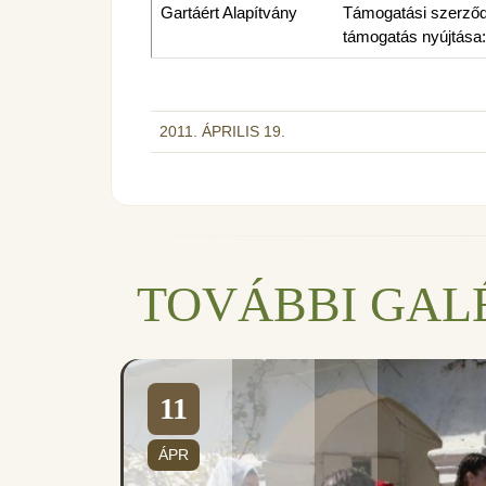
Gartáért Alapítvány
Támogatási szerződés
támogatás nyújtása:
2011. ÁPRILIS 19.
TOVÁBBI GAL
11
váron
ÁPR