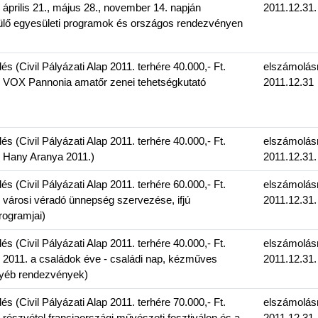
április 21., május 28., november 14. napján
2011.12.31.
lő egyesületi programok és országos rendezvényen
 (Civil Pályázati Alap 2011. terhére 40.000,- Ft.
elszámolás
: VOX Pannonia amatőr zenei tehetségkutató
2011.12.31
 (Civil Pályázati Alap 2011. terhére 40.000,- Ft.
elszámolás
: Hany Aranya 2011.)
2011.12.31.
 (Civil Pályázati Alap 2011. terhére 60.000,- Ft.
elszámolás
 városi véradó ünnepség szervezése, ifjú
2011.12.31.
rogramjai)
 (Civil Pályázati Alap 2011. terhére 40.000,- Ft.
elszámolás
 2011. a családok éve - családi nap, kézműves
2011.12.31.
gyéb rendezvények)
 (Civil Pályázati Alap 2011. terhére 70.000,- Ft.
elszámolás
 részvétel franciaországi művészeti fesztiválon és a
2011.12.31.