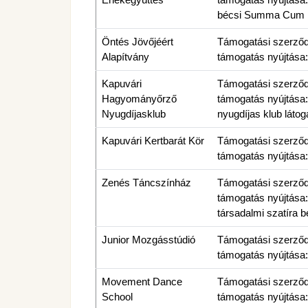
bécsi Summa Cum La
Öntés Jövőjéért
Támogatási szerződés
Alapítvány
támogatás nyújtása
Kapuvári
Támogatási szerződés
Hagyományőrző
támogatás nyújtása:
Nyugdíjasklub
nyugdíjas klub látog
Kapuvári Kertbarát Kör
Támogatási szerződés
támogatás nyújtása:
Zenés Táncszínház
Támogatási szerződés
támogatás nyújtása:
társadalmi szatíra 
Junior Mozgásstúdió
Támogatási szerződés
támogatás nyújtása:
Movement Dance
Támogatási szerződés
School
támogatás nyújtása: