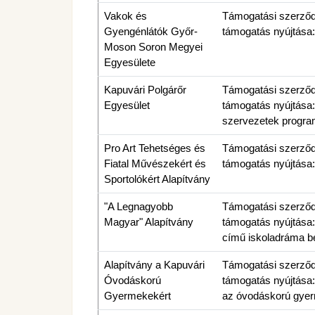
Vakok és
Támogatási szerződés
Gyengénlátók Győr-
támogatás nyújtása:
Moson Soron Megyei
Egyesülete
Kapuvári Polgárőr
Támogatási szerződés
Egyesület
támogatás nyújtása: 
szervezetek program
Pro Art Tehetséges és
Támogatási szerződés
Fiatal Művészekért és
támogatás nyújtása
Sportolókért Alapítvány
"A Legnagyobb
Támogatási szerződés
Magyar" Alapítvány
támogatás nyújtása:
című iskoladráma b
Alapítvány a Kapuvári
Támogatási szerződés
Óvodáskorú
támogatás nyújtása:
Gyermekekért
az óvodáskorú gyer