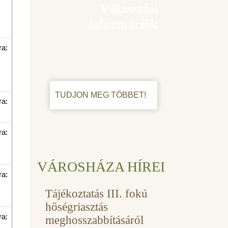
Választási
információk
ra:
TUDJON MEG TÖBBET!
ra:
ra:
VÁROSHÁZA HÍREI
ra:
Tájékoztatás III. fokú
hőségriasztás
ra:
meghosszabbításáról