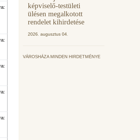
képviselő-testületi
ra:
ülésen megalkotott
rendelet kihirdetése
2026. augusztus 04.
ra:
VÁROSHÁZA MINDEN HIRDETMÉNYE
ra:
ra:
ra: