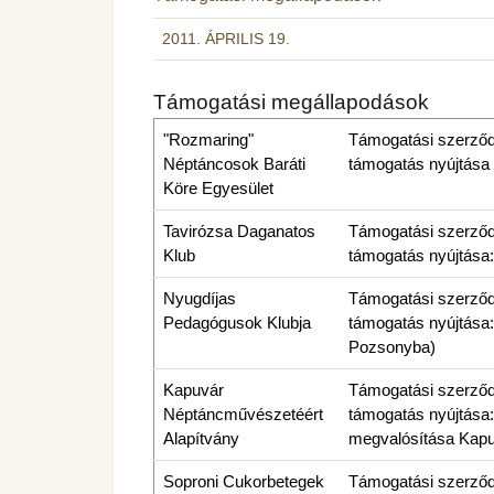
2011. ÁPRILIS 19.
Támogatási megállapodások
"Rozmaring"
Támogatási szerződés
Néptáncosok Baráti
támogatás nyújtása
Köre Egyesület
Tavirózsa Daganatos
Támogatási szerződés
Klub
támogatás nyújtása:
Nyugdíjas
Támogatási szerződés
Pedagógusok Klubja
támogatás nyújtása
Pozsonyba)
Kapuvár
Támogatási szerződés
Néptáncművészetéért
támogatás nyújtása:
Alapítvány
megvalósítása Kapu
Soproni Cukorbetegek
Támogatási szerződés