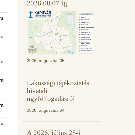
2026.08.07-ig
ra:
ra:
2026. augusztus 05.
ra:
ra:
Lakossági tájékoztatás
hivatali
ügyfélfogadásról
ra:
2026. augusztus 04.
ra:
A 2026. július 28-i