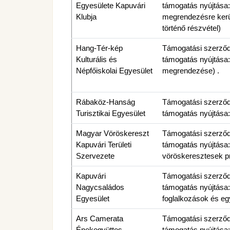
Egyesülete Kapuvári
támogatás nyújtása: 
Klubja
megrendezésre kerü
történő részvétel)
Hang-Tér-kép
Támogatási szerződés
Kulturális és
támogatás nyújtása
Népfőiskolai Egyesület
megrendezése) .
Rábaköz-Hanság
Támogatási szerződés
Turisztikai Egyesület
támogatás nyújtása
Magyar Vöröskereszt
Támogatási szerződés
Kapuvári Területi
támogatás nyújtása:
Szervezete
vöröskeresztesek p
Kapuvári
Támogatási szerződés
Nagycsaládos
támogatás nyújtása:
Egyesület
foglalkozások és e
Ars Camerata
Támogatási szerződés
Énekegyüttes
támogatás nyújtása: