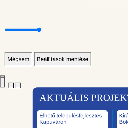
Mégsem
Beállítások mentése
AKTUÁLIS PROJE
Élhető településfejlesztés
Kir
Kapuváron
Böl