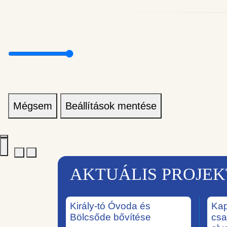
Mégsem
Beállítások mentése
AKTUÁLIS PROJE
Király-tó Óvoda és
Kap
Bölcsőde bővítése
csa