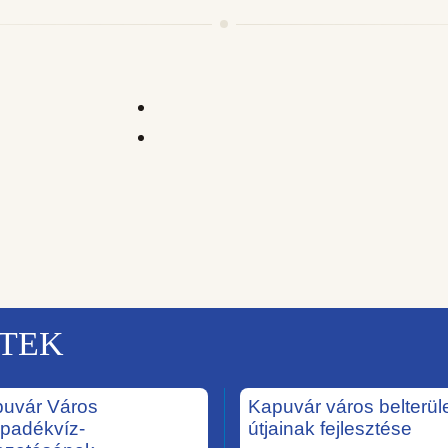
KTEK
uvár Város
Kapuvár város belterüle
padékvíz-
útjainak fejlesztése