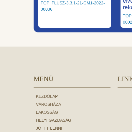
elv
TOP_PLUSZ-3.3.1-21-GM1-2022-
rek
00036
TOP
000
MENÜ
LIN
KEZDŐLAP
VÁROSHÁZA
LAKOSSÁG
HELYI GAZDASÁG
JÓ ITT LENNI