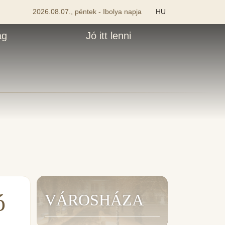
2026.08.07., péntek - Ibolya napja
HU
ág
Jó itt lenni
ó
VÁROSHÁZA