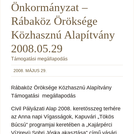
Önkormányzat –
Rábaköz Öröksége
Közhasznú Alapítvány
2008.05.29
Támogatási megállapodás
2008. MÁJUS 29.
Rábaköz Öröksége Közhasznú Alapítvány
Támogatási megállapodás
Civil Pályázati Alap 2008. keretösszeg terhére
az Anna napi Vígasságok, Kapuvári „Tökös
Búcsú” programjai keretében a „Kajárpérci
Vízirevü Sobri Jóska akasztása” című vásári