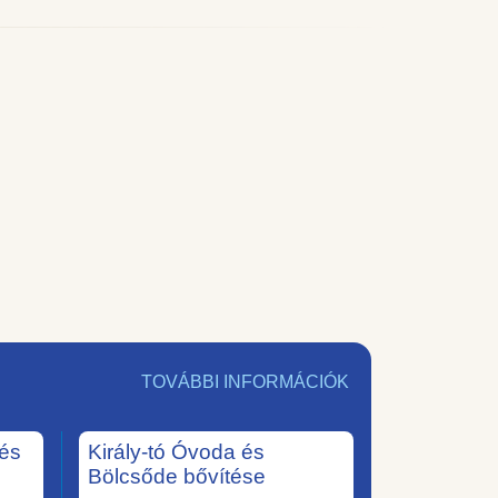
TOVÁBBI INFORMÁCIÓK
tés
Király-tó Óvoda és
Bölcsőde bővítése