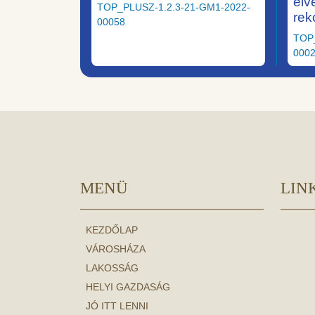
elv
TOP_PLUSZ-1.2.3-21-GM1-2022-
rek
00058
TOP
000
MENÜ
LIN
KEZDŐLAP
VÁROSHÁZA
LAKOSSÁG
HELYI GAZDASÁG
JÓ ITT LENNI