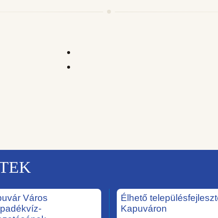
KTEK
uvár Város
Élhető településfejlesz
padékvíz-
Kapuváron