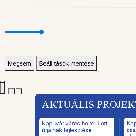
Mégsem
Beállítások mentése
AKTUÁLIS PROJE
Kapuvár város belterületi
Kap
útjainak fejlesztése
csa