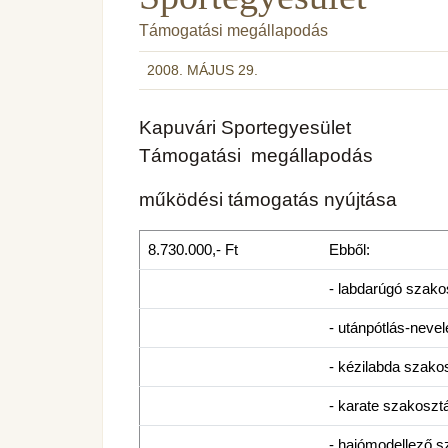
Támogatási megállapodás
2008. MÁJUS 29.
Kapuvári Sportegyesület
Támogatási megállapodás
működési támogatás nyújtása
8.730.000,- Ft
Ebből:
- labdarúgó szako
- utánpótlás-nevel
- kézilabda szako
- karate szakoszt
- hajómodellező s