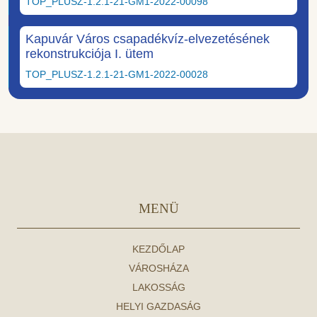
TOP_PLUSZ-1.2.1-21-GM1-2022-00098
Kapuvár Város csapadékvíz-elvezetésének
rekonstrukciója I. ütem
TOP_PLUSZ-1.2.1-21-GM1-2022-00028
MENÜ
KEZDŐLAP
VÁROSHÁZA
LAKOSSÁG
HELYI GAZDASÁG