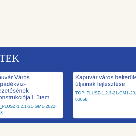
KTEK
uvár Város
Kapuvár város belterüle
padékvíz-
útjainak fejlesztése
ezetésének
TOP_PLUSZ-1.2.3-21-GM1-20
onstrukciója I. ütem
00058
_PLUSZ-1.2.1-21-GM1-2022-
28