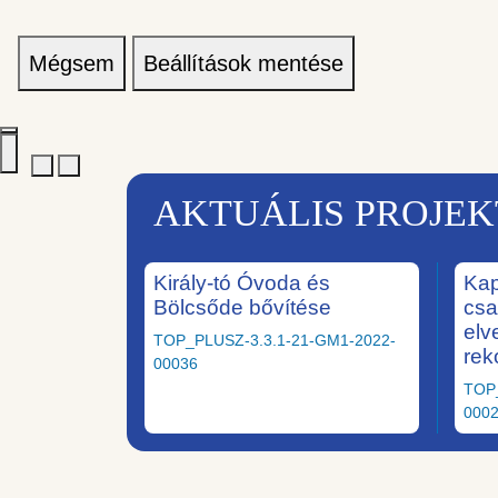
Mégsem
Beállítások mentése
AKTUÁLIS PROJE
Király-tó Óvoda és
Kap
Bölcsőde bővítése
csa
elv
TOP_PLUSZ-3.3.1-21-GM1-2022-
rek
00036
TOP
000