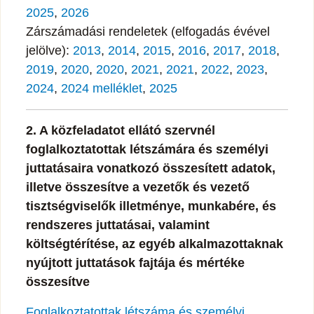
2025
,
2026
Zárszámadási rendeletek (elfogadás évével
jelölve):
2013
,
2014
,
2015
,
2016
,
2017
,
2018
,
2019
,
2020
,
2020
,
2021
,
2021
,
2022
,
2023
,
2024
,
2024 melléklet
,
2025
2. A közfeladatot ellátó szervnél
foglalkoztatottak létszámára és személyi
juttatásaira vonatkozó összesített adatok,
illetve összesítve a vezetők és vezető
tisztségviselők illetménye, munkabére, és
rendszeres juttatásai, valamint
költségtérítése, az egyéb alkalmazottaknak
nyújtott juttatások fajtája és mértéke
összesítve
Foglalkoztatottak létszáma és személyi