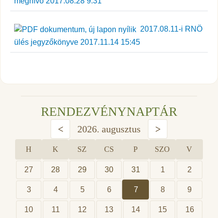
meghívó 2017.08.28 9:31
2017.08.11-i RNÖ
ülés jegyzőkönyve 2017.11.14 15:45
RENDEZVÉNYNAPTÁR
<
2026. augusztus
>
H
K
SZ
CS
P
SZO
V
27
28
29
30
31
1
2
3
4
5
6
7
8
9
10
11
12
13
14
15
16