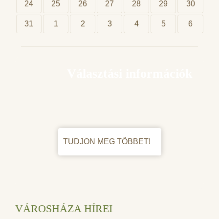
24
25
26
27
28
29
30
31
1
2
3
4
5
6
Választási információk
TUDJON MEG TÖBBET!
VÁROSHÁZA HÍREI