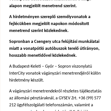
alapon megjelölt menetrend szerint.
A hirdetményen szereplő személyvonatok a
fejlécükben megjelölt napokon módosított
menetrend szerint közlekednek.
Sopronban a Csengery utca felújítási munkálatai
miatt a vonatpótló autóbuszok terelő útirányon,
hosszabb menetidővel közlekednek.
A Budapest-Keleti – Győr – Sopron viszonylatú
InterCity vonatok vágányzári menetrendjéről külön
hirdetmény készült.
A vágányzári menetrendekről részletes tájékoztatás
az állomási pénztáraknál, a GYSEV Zrt. +36 (99) 577
212 ügyfélszolgálati telefonszámán, valamint a