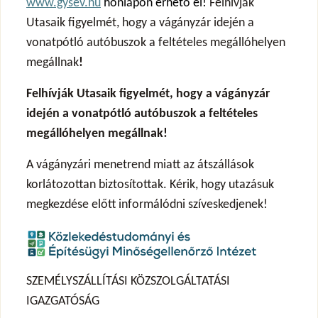
www.gysev.hu
honlapon érhető el!
Felhívják
Utasaik figyelmét, hogy a vágányzár idején a
vonatpótló autóbuszok a feltételes megállóhelyen
megállnak
!
Felhívják Utasaik figyelmét, hogy a vágányzár
idején a vonatpótló autóbuszok a feltételes
megállóhelyen megállnak!
A vágányzári menetrend miatt az átszállások
korlátozottan biztosítottak. Kérik, hogy utazásuk
megkezdése előtt informálódni szíveskedjenek!
SZEMÉLYSZÁLLÍTÁSI KÖZSZOLGÁLTATÁSI
IGAZGATÓSÁG