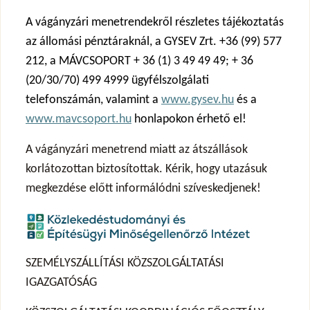
A vágányzári menetrendekről részletes tájékoztatás
az állomási pénztáraknál, a GYSEV Zrt. +36 (99) 577
212, a MÁVCSOPORT + 36 (1) 3 49 49 49; + 36
(20/30/70) 499 4999 ügyfélszolgálati
telefonszámán, valamint a
www.gysev.hu
és a
www.mavcsoport.hu
honlapokon érhető el!
A vágányzári menetrend miatt az átszállások
korlátozottan biztosítottak. Kérik, hogy utazásuk
megkezdése előtt informálódni szíveskedjenek!
SZEMÉLYSZÁLLÍTÁSI KÖZSZOLGÁLTATÁSI
IGAZGATÓSÁG