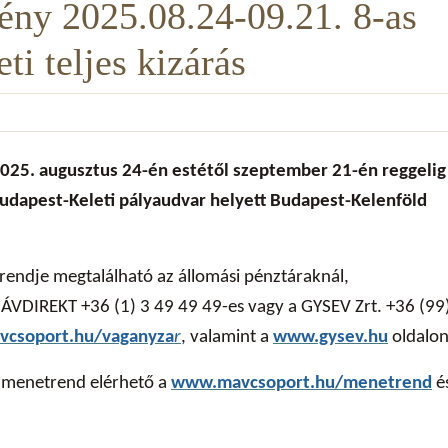
ény 2025.08.24-09.21. 8-as
i teljes kizárás
025. augusztus 24-én estétől szeptember 21-én reggelig
Budapest-Keleti pályaudvar helyett Budapest-Kelenföld
rendje megtalálható az állomási pénztáraknál,
 MÁVDIREKT +36 (1) 3 49 49 49-es vagy a GYSEV Zrt. +36 (99
csoport.hu/vaganyza
r
, valamint a
www.gysev.hu
oldalon
s menetrend elérhető a
www.mavcsoport.hu/menetrend
é