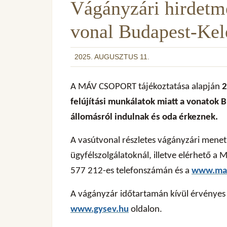
Vágányzári hirdetm
vonal Budapest-Kelet
2025. AUGUSZTUS 11.
A MÁV CSOPORT tájékoztatása alapján
2
felújítási munkálatok miatt a vonatok 
állomásról indulnak és oda érkeznek.
A vasútvonal részletes vágányzári menet
ügyfélszolgálatoknál, illetve elérhető a
577 212-es telefonszámán és a
www.mav
A vágányzár időtartamán kívül érvénye
www.gysev.hu
oldalon.