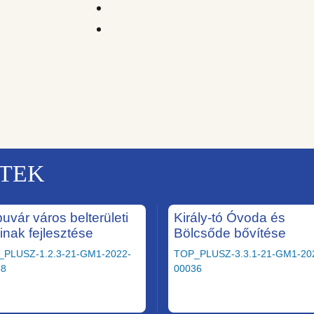
KTEK
uvár város belterületi
Király-tó Óvoda és
ainak fejlesztése
Bölcsőde bővítése
_PLUSZ-1.2.3-21-GM1-2022-
TOP_PLUSZ-3.3.1-21-GM1-20
58
00036