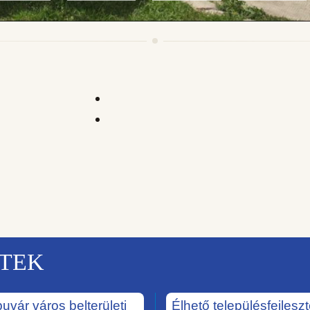
KTEK
uvár város belterületi
Élhető településfejlesz