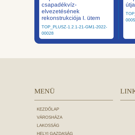
csapadékvíz-
útj
elvezetésének
TOP
rekonstrukciója I. ütem
000
TOP_PLUSZ-1.2.1-21-GM1-2022-
00028
MENÜ
LIN
KEZDŐLAP
VÁROSHÁZA
LAKOSSÁG
HELYI GAZDASÁG