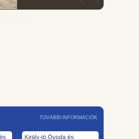
TOVÁBBI INFORMÁCIÓK
tés
Király-tó Óvoda és