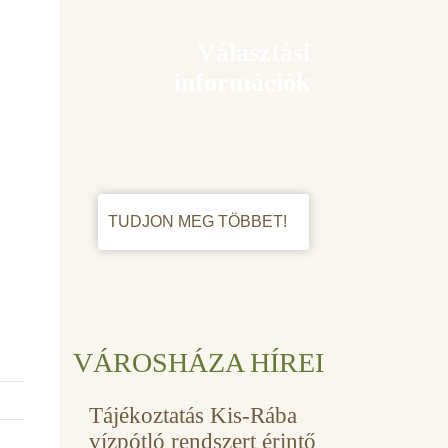
Választási
információk
TUDJON MEG TÖBBET!
VÁROSHÁZA HÍREI
Tájékoztatás Kis-Rába
vízpótló rendszert érintő