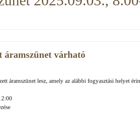
zünet 2025.09.03., 8.00
t áramszünet várható
tt áramszünet lesz, amely az alábbi fogyasztási helyet érin
12:00
ezése