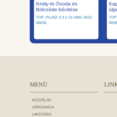
Király-tó Óvoda és
Kap
Bölcsőde bővítése
útj
TOP_PLUSZ-3.3.1-21-GM1-2022-
TOP
00036
000
MENÜ
LIN
KEZDŐLAP
VÁROSHÁZA
LAKOSSÁG