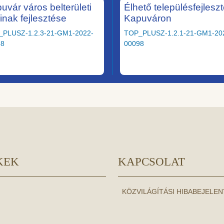
uvár város belterületi
Élhető településfejlesz
ainak fejlesztése
Kapuváron
_PLUSZ-1.2.3-21-GM1-2022-
TOP_PLUSZ-1.2.1-21-GM1-20
58
00098
KEK
KAPCSOLAT
KÖZVILÁGÍTÁSI HIBABEJELE