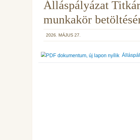
Álláspályázat Titká
munkakör betöltésé
2026. MÁJUS 27.
Álláspál