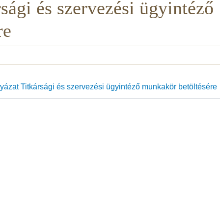
rsági és szervezési ügyintéző
re
yázat Titkársági és szervezési ügyintéző munkakör betöltésére