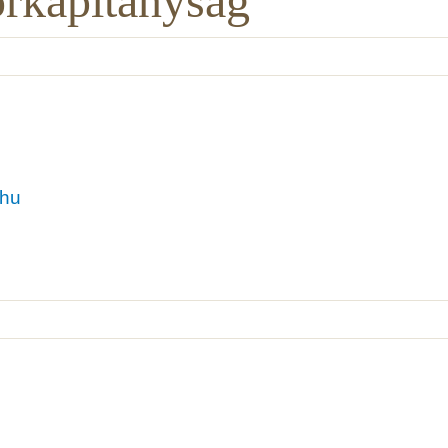
rkapitányság
.hu