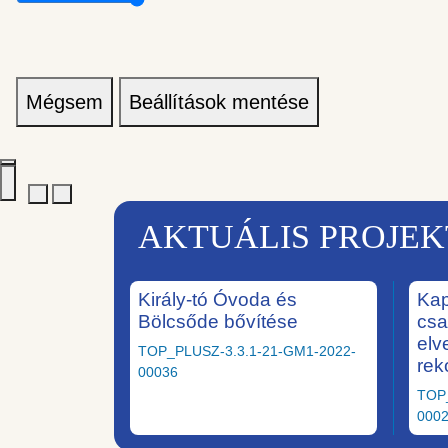
Mégsem
Beállítások mentése
AKTUÁLIS PROJE
Király-tó Óvoda és
Kap
Bölcsőde bővítése
csa
elv
TOP_PLUSZ-3.3.1-21-GM1-2022-
rek
00036
TOP
000