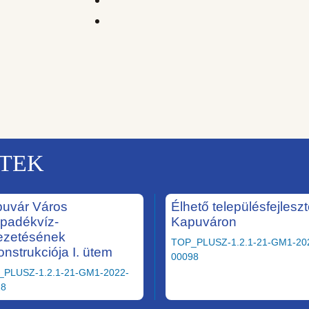
KTEK
uvár Város
Élhető településfejlesz
padékvíz-
Kapuváron
ezetésének
TOP_PLUSZ-1.2.1-21-GM1-20
onstrukciója I. ütem
00098
_PLUSZ-1.2.1-21-GM1-2022-
28