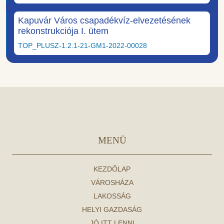
Kapuvár Város csapadékvíz-elvezetésének
rekonstrukciója I. ütem
TOP_PLUSZ-1.2.1-21-GM1-2022-00028
MENÜ
KEZDŐLAP
VÁROSHÁZA
LAKOSSÁG
HELYI GAZDASÁG
JÓ ITT LENNI