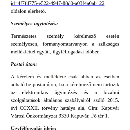
id=4f7fd775-e522-4947-88d0-a03f4a0ab122
oldalon elérhető.
Személyes ügyintézés:
Természetes személy kérelmező esetén
s
zemélyesen, formanyomtatványon a szükséges
melléklettel együtt, ügyfélfogadási időben.
Postai úton:
A kérelem és melléklete csak abban az esetben
adható be postai úton, ha a kérelmező nem tartozik
a
z elektronikus ügyintézés és a bizalmi
szolgáltatások általános szabályairól szóló 2015.
évi CCXXII. törvény hatálya alá. Cím: Kapuvár
Városi Önkormányzat 9330 Kapuvár, Fő tér 1.
Ügyfélfogadás ideje: