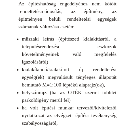
Az építéshatóság engedélyéhez nem kötött
rendeltetésmódosítás, az építmény, az
építményen belüli rendeltetési egységek
számának változása esetén:
műszaki leírás (építészeti kialakításról, a
településrendezési eszközök
követelményeinek való megfelelés
igazolásáról)
kialakítandó/kialakított új rendeltetési
egység(ek) megvalósult tényleges állapotát
bemutató M=1:100 léptékű alaprajz(ok),
helyszínrajz (ha az OTÉK szerint többlet
parkolóigény merül fel)
ha volt építési munka: tervezői/kivitelezői
nyilatkozat az elvégzett építési tevékenység
szabályosságáról,