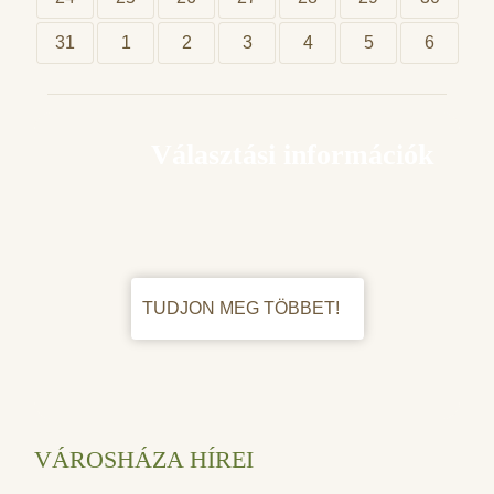
31
1
2
3
4
5
6
Választási információk
TUDJON MEG TÖBBET!
VÁROSHÁZA HÍREI