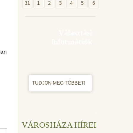
31
1
2
3
4
5
6
Választási
információk
ban
TUDJON MEG TÖBBET!
VÁROSHÁZA HÍREI