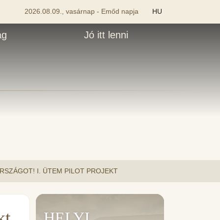
2026.08.09., vasárnap - Emőd napja
HU
ág
Jó itt lenni
RSZÁGOT! I. ÜTEM PILOT PROJEKT
kt
HELYI