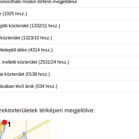
onosítható módon történő megjelölése
e (1025 hrsz.)
tti közterület (1332/11 hrsz.)
i közterület (1323/10 hrsz.)
teleptől délre (4314 hrsz.)
 melletti közterület (2531/24 hrsz.)
i közterület (0138 hrsz.)
atásában lévő árok (034 hrsz.)
szektorterületek térképen megjelölve: