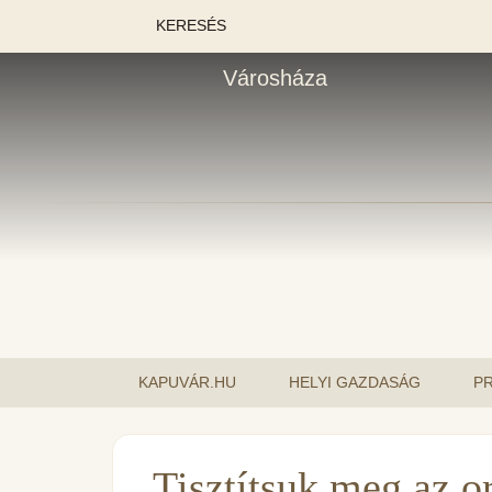
KERESÉS
Városháza
KAPUVÁR.HU
HELYI GAZDASÁG
P
Tisztítsuk meg az o