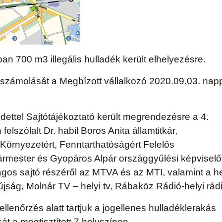
an 700 m3 illegális hulladék került elhelyezésre.
felszámolását a Megbízott vállalkozó 2020.09.03. nap
ettel Sajtótájékoztató került megrendezésre a 4.
lszólalt Dr. habil Boros Anita államtitkár,
s Környezetért, Fenntarthatóságért Felelős
ármester és Gyopáros Alpár országgyűlési képviselő
gos sajtó részéről az MTVA és az MTI, valamint a he
 újság, Molnár TV – helyi tv, Rábaköz Rádió-helyi rádi
llenőrzés alatt tartjuk a jogellenes hulladéklerakás
 a megtisztított 7 helyszínen.