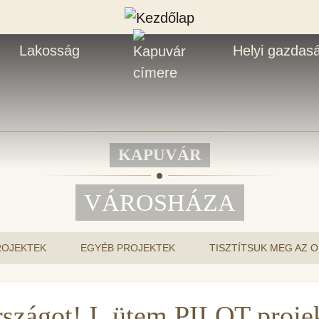
Lakosság
Helyi gazdas
KAPUVÁR
VÁROSHÁZA
ROJEKTEK
EGYÉB PROJEKTEK
TISZTÍTSUK MEG AZ O
rszágot! I. ütem PILOT proje