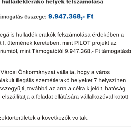
egális hulladéklerakók felszámolása érdekében a
kt I. ütemének keretében, mint PILOT projekt az
ériumtól, mint Támogatótól 9.947.368,- Ft támogatás
 Városi Önkormányzat vállalta, hogy a város
alakult illegális szemétlerakó helyeket 7 helyszínen
sszegyűjti, továbbá az arra a célra kijelölt, hatósági
lszállítatja a feladat ellátására vállalkozóval kötött
szektorterületek a következők voltak: