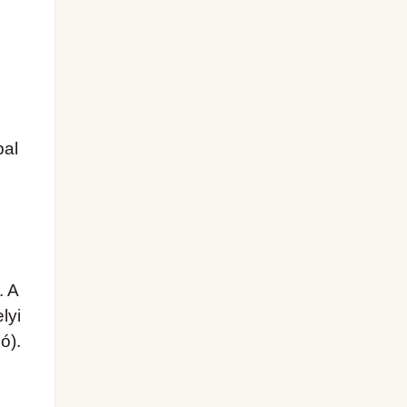
pal
. A
lyi
ó).