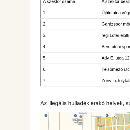
A szektor száma
A szektor beaz
1.
Újhíd utca vég
2.
Garázssor mögö
3.
régi Lőtér előtt
4.
Bem utcai sport
5.
Ady E. utca 12.
6.
Felsőmező utca
7.
Zrínyi u. folyt
Az illegális hulladéklerakó helyek, 