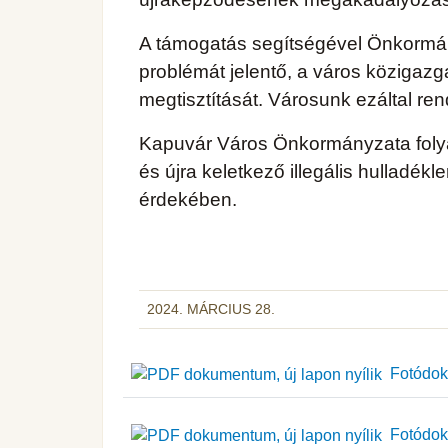
A támogatás segítségével Önkormán
problémát jelentő, a város közigazga
megtisztítását. Városunk ezáltal ren
Kapuvár Város Önkormányzata folya
és újra keletkező illegális hulladé
érdekében.
2024. MÁRCIUS 28.
Fotódoku
Fotódoku