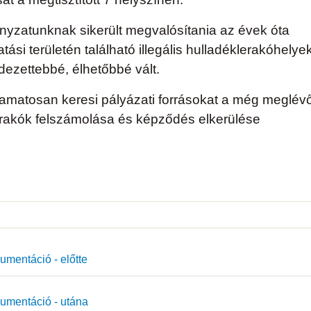
yzatunknak sikerült megvalósítania az évek óta
tási területén található illegális hulladéklerakóhelye
dezettebbé, élhetőbbé vált.
matosan keresi pályázati forrásokat a még meglév
klerakók felszámolása és képződés elkerülése
mentáció - előtte
mentáció - utána