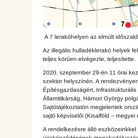
A 7 lerakóhelyen az elmúlt időszakb
Az illegális hulladéklerakó helyek 
teljes körűen elvégezte, teljesítette.
2020. szeptember 29-én 11 órai kezd
szektor helyszínén. A rendezvényen fe
Építésgazdaságért, Infrastrukturáli
Államtitkárság, Hámori György polg
Sajtótájékoztatón megjelentek orszá
sajtó képviselői (Kisalföld – megyei
A rendelkezésre álló eszközeinkkel e
újraképződésének megakadályozását