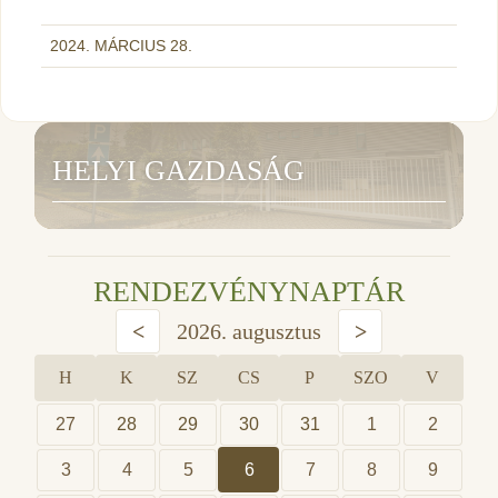
2024. MÁRCIUS 28.
HELYI GAZDASÁG
RENDEZVÉNYNAPTÁR
<
2026. augusztus
>
H
K
SZ
CS
P
SZO
V
27
28
29
30
31
1
2
3
4
5
6
7
8
9