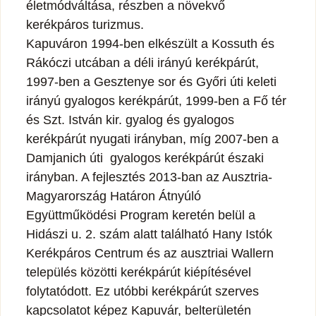
életmódváltása, részben a növekvő
kerékpáros turizmus.
Kapuváron 1994-ben elkészült a Kossuth és
Rákóczi utcában a déli irányú kerékpárút,
1997-ben a Gesztenye sor és Győri úti keleti
irányú gyalogos kerékpárút, 1999-ben a Fő tér
és Szt. István kir. gyalog és gyalogos
kerékpárút nyugati irányban, míg 2007-ben a
Damjanich úti gyalogos kerékpárút északi
irányban. A fejlesztés 2013-ban az Ausztria-
Magyarország Határon Átnyúló
Együttműködési Program keretén belül a
Hidászi u. 2. szám alatt található Hany Istók
Kerékpáros Centrum és az ausztriai Wallern
település közötti kerékpárút kiépítésével
folytatódott. Ez utóbbi kerékpárút szerves
kapcsolatot képez Kapuvár, belterületén