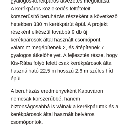
gyalogos-kerékpáros átvezetés megoldása.
A kerékpáros közlekedés feltételeit
korszerűsítő beruházás részeként a következő
hetekben 330 m kerékpárút épül. A projekt
részként elkészül továbbá 9 db új
kerékpárosok által használt csomópont,
valamint megépítenek 2, és átépítenek 7
gyalogos átkelőhelyet. A fejlesztés része, hogy
Kis-Rába folyó felett csak kerékpárosok által
használható 22,5 m hosszú 2,6 m széles híd
épül.
A beruházás eredményeként Kapuváron
nemcsak korszerűbbé, hanem
biztonságosabbá is válnak a kerékpárutak és a
kerékpárosok által használt belvárosi
csomópontok.