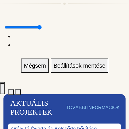
Mégsem
Beállítások mentése
AKTUÁLIS
TOVÁBBI INFORMÁCIÓK
PROJEKTEK
Király-tó Óvoda és Bölcsőde bővítése