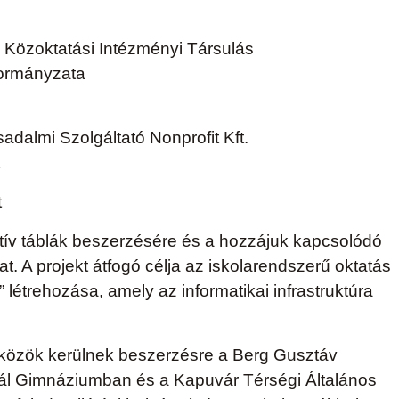
Közoktatási Intézményi Társulás
ormányzata
almi Szolgáltató Nonprofit Kft.
t
tív táblák beszerzésére és a hozzájuk kapcsolódó
t. A projekt átfogó célja az iskolarendszerű oktatás
a” létrehozása, amely az informatikai infrastruktúra
szközök kerülnek beszerzésre a Berg Gusztáv
ál Gimnáziumban és a Kapuvár Térségi Általános