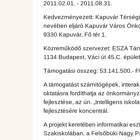
2011.02.01. - 2011.08.31.
Kedvezményezett: Kapuvár Térségi 
nevében eljáró Kapuvár Város Önk
9330 Kapuvár, Fő tér 1.
Közreműködő szervezet: ESZA Társad
1134 Budapest, Váci út 45.C. épület
Támogatási összeg: 53.141.500,- F
A támogatást számítógépek, interak
oktatásra fordíthatja az önkormányza
fejlesztése, az ún. „Intelligens iskol
fejlesztésére koncentrál.
A projekt keretében informatikai e
Szakiskolában, a Felsőbüki Nagy P