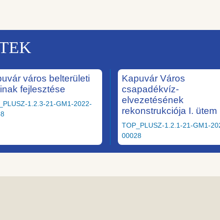
KTEK
uvár város belterületi
Kapuvár Város
ainak fejlesztése
csapadékvíz-
elvezetésének
_PLUSZ-1.2.3-21-GM1-2022-
rekonstrukciója I. ütem
58
TOP_PLUSZ-1.2.1-21-GM1-20
00028