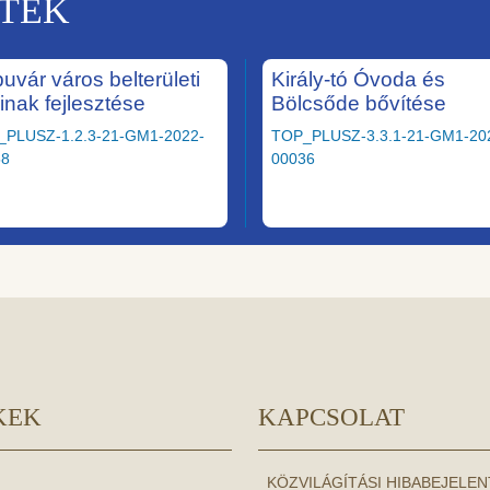
KTEK
uvár város belterületi
Király-tó Óvoda és
ainak fejlesztése
Bölcsőde bővítése
_PLUSZ-1.2.3-21-GM1-2022-
TOP_PLUSZ-3.3.1-21-GM1-20
58
00036
KEK
KAPCSOLAT
KÖZVILÁGÍTÁSI HIBABEJELE