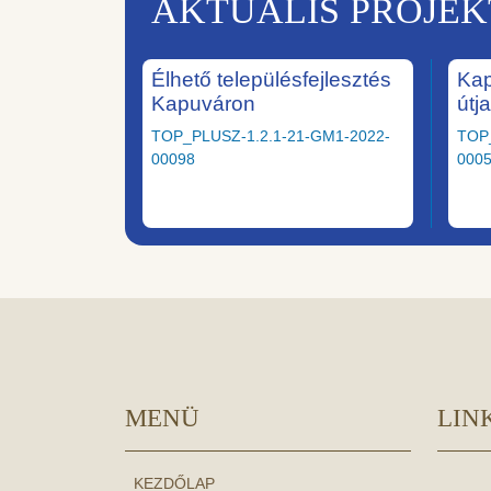
AKTUÁLIS PROJE
Élhető településfejlesztés
Kap
Kapuváron
útj
TOP_PLUSZ-1.2.1-21-GM1-2022-
TOP
00098
000
MENÜ
LIN
KEZDŐLAP