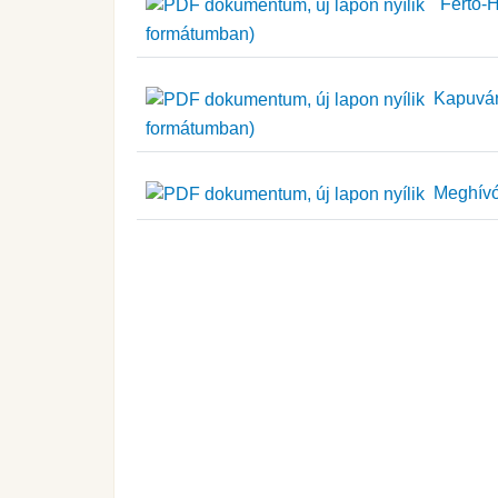
"Fertő-Ha
formátumban)
Kapuvári 
formátumban)
Meghívó 