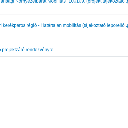
nsági Környezetbarát Mobilitás" L00109. (projekt tájékoztató .
kerékpáros régió - Határtalan mobilitás (tájékoztató leporelló .
projektzáró rendezvényre