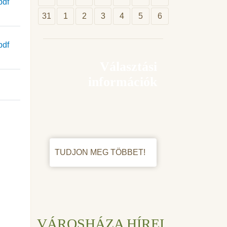
pdf
31
1
2
3
4
5
6
pdf
Választási
információk
TUDJON MEG TÖBBET!
VÁROSHÁZA HÍREI