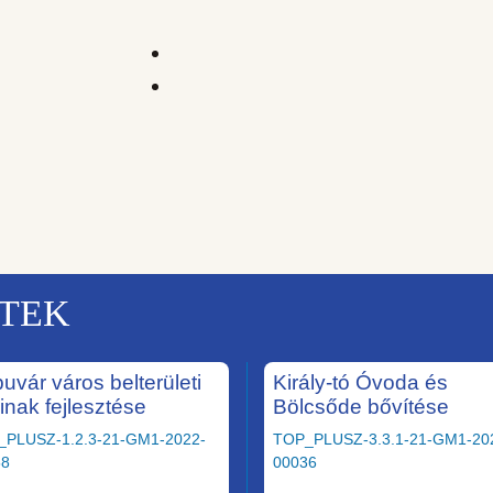
KTEK
uvár város belterületi
Király-tó Óvoda és
ainak fejlesztése
Bölcsőde bővítése
_PLUSZ-1.2.3-21-GM1-2022-
TOP_PLUSZ-3.3.1-21-GM1-20
58
00036