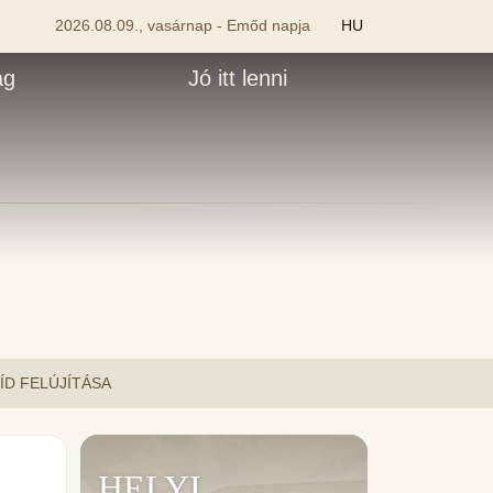
2026.08.09., vasárnap - Emőd napja
HU
ág
Jó itt lenni
D FELÚJÍTÁSA
HELYI