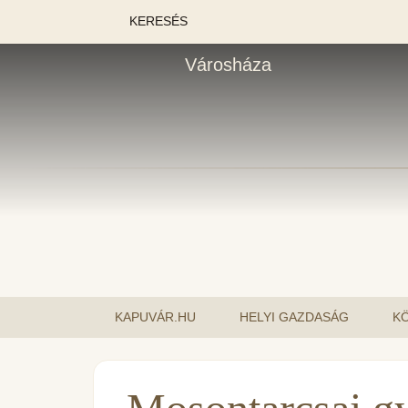
KERESÉS
Városháza
KAPUVÁR.HU
HELYI GAZDASÁG
K