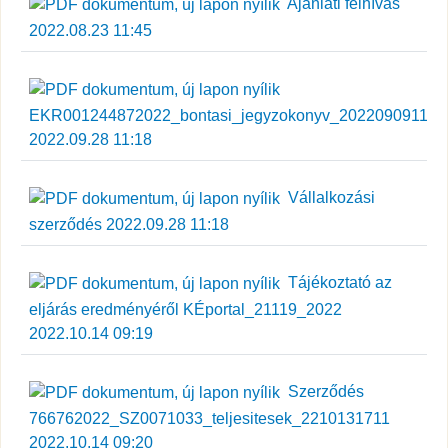
Ajánlati felhívás
2022.08.23 11:45
EKR001244872022_bontasi_jegyzokonyv_202209091110
2022.09.28 11:18
Vállalkozási
szerződés 2022.09.28 11:18
Tájékoztató az
eljárás eredményéről KÉportal_21119_2022
2022.10.14 09:19
Szerződés
766762022_SZ0071033_teljesitesek_2210131711
2022.10.14 09:20