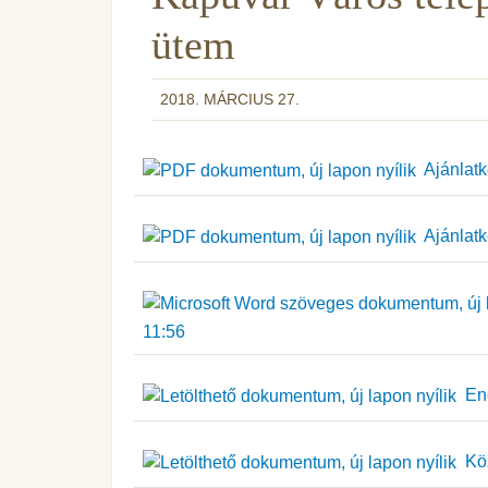
ütem
2018. MÁRCIUS 27.
Ajánlatk
Ajánlatké
11:56
Eng
Köz