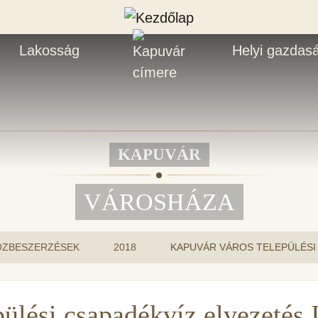
Lakosság
Helyi gazdas
KAPUVÁR
VÁROSHÁZA
ÖZBESZERZÉSEK
2018
KAPUVÁR VÁROS TELEPÜLÉSI 
ülési csapadékvíz elvezetés I