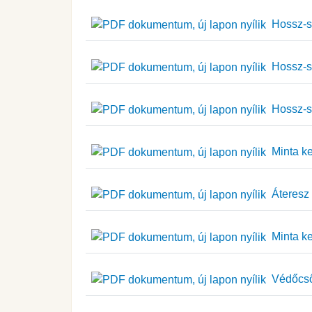
Hossz-sz
Hossz-sz
Hossz-sz
Minta ke
Áteresz 
Minta ke
Védőcső 