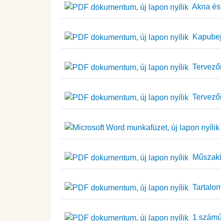
Akna és v
Kapubejá
Tervezői
Tervezői
Műszaki 
Tartalom
1 számú 