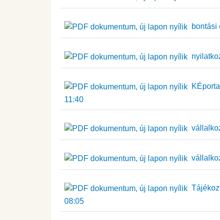
bontási 
nyilatko
KÉportal
11:40
vállalko
vállalko
Tájékozt
08:05