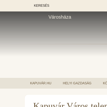
KERESÉS
Városháza
KAPUVÁR.HU
HELYI GAZDASÁG
K
Kapuvár Város telep