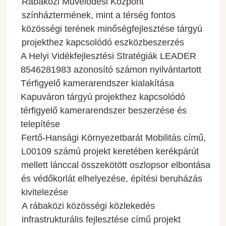
Rábaközi Művelődési Központ
színháztermének, mint a térség fontos
közösségi terének minőségfejlesztése tárgyú
projekthez kapcsolódó eszközbeszerzés
A Helyi Vidékfejlesztési Stratégiák LEADER
8546281983 azonosító számon nyilvántartott
Térfigyelő kamerarendszer kialakítása
Kapuváron tárgyú projekthez kapcsolódó
térfigyelő kamerarendszer beszerzése és
telepítése
Fertő-Hansági Környezetbarát Mobilitás című,
L00109 számú projekt keretében kerékpárút
mellett lánccal összekötött oszlopsor elbontása
és védőkorlát elhelyezése, építési beruházás
kivitelezése
A rábaközi közösségi közlekedés
infrastrukturális fejlesztése című projekt