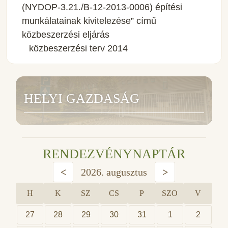
(NYDOP-3.21./B-12-2013-0006) építési
munkálatainak kivitelezése” című
közbeszerzési eljárás
közbeszerzési terv 2014
HELYI GAZDASÁG
RENDEZVÉNYNAPTÁR
<
2026. augusztus
>
H
K
SZ
CS
P
SZO
V
27
28
29
30
31
1
2