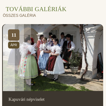
TOVÁBBI GALÉRIÁK
ÖSSZES GALÉRIA
11
ÁPR
Kapuvári népviselet