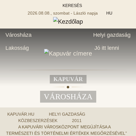
KERESÉS
2026.08.08., szombat - László napja
HU
Városháza
Helyi gazdaság
Lakosság
Jó itt lenni
KAPUVÁR
VÁROSHÁZA
KAPUVÁR.HU
HELYI GAZDASÁG
KÖZBESZERZÉSEK
2011
A KAPUVÁRI VÁROSKÖZPONT MEGÚJÍTÁSA A
TERMÉSZETI ÉS TÖRTÉNELMI ÉRTÉKEK MEGŐRZÉSÉVEL”