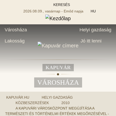
KERESÉS
2026.08.09., vasárnap - Emőd napja
HU
Városháza
Helyi gazdaság
Lakosság
Jó itt lenni
KAPUVÁR
VÁROSHÁZA
KAPUVÁR.HU
HELYI GAZDASÁG
KÖZBESZERZÉSEK
2010
A KAPUVÁRI VÁROSKÖZPONT MEGÚJÍTÁSA A
TERMÉSZETI ÉS TÖRTÉNELMI ÉRTÉKEK MEGŐRZÉSÉVEL -